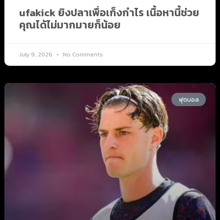
ufakick ยิงปลาเพื่อเก็งกำไร เนื้อหานี้ช่วย
คุณได้ไม่มากมายก็น้อย
July 9, 2026
No Comments
ฟุตบอล