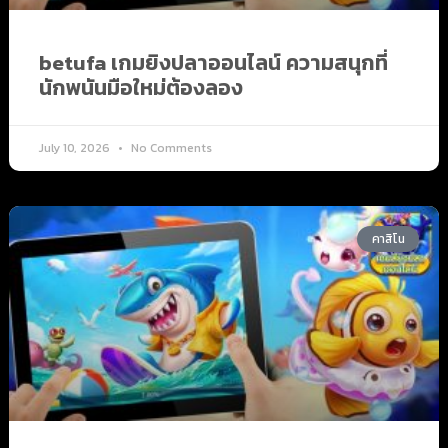
betufa เกมยิงปลาออนไลน์ ความสนุกที่
นักพนันมือใหม่ต้องลอง
July 10, 2026
No Comments
คาสิโน