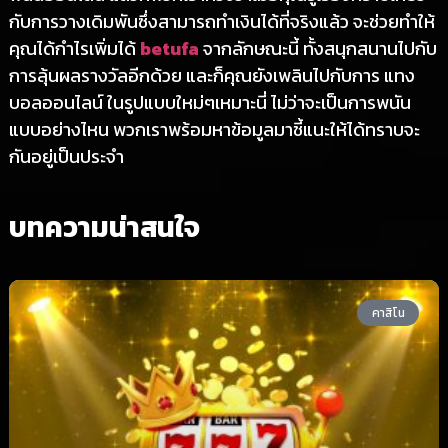
กับการวางเดิมพันซึ่งสามารถทำเงินได้ที่จริงแล้ว จะช่วยทำให้
คุณได้กำไรเพิ่มได้
betufa
จากลักษณะนี้ ทั้งสนุกสนานไปกับ
การลุ้นผลรางวัลอีกด้วย และก็คุณยังเพลินไปกับการ แทง
บอลออนไลน์ ในรูปแบบใหม่ๆเหมาะนี่ ไม่ว่าจะเป็นการพนัน
แบบอย่างไหน พวกเราพร้อมหาข้อมูลมาชี้แนะให้ได้ทราบจะ
กันอยู่เป็นประจำ
บทความน่าสนใจ
คาสิโน