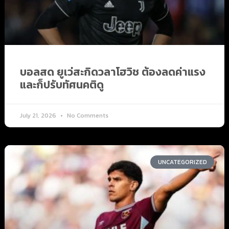
บอลสด ยูเว่สะกิดวลาโฮวิช ต้องลดค่าแรง
และก็ปรับทัศนคติดู
July 21, 2026
No Comments
UNCATEGORIZED