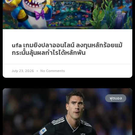
ufa เกมยิงปลาออนไลน์ ลงทุนหลักร้อยแม้
กระนั้นลุ้นผลกำไรได้หลักพัน
July 23, 2026
No Comments
ฟุตบอล