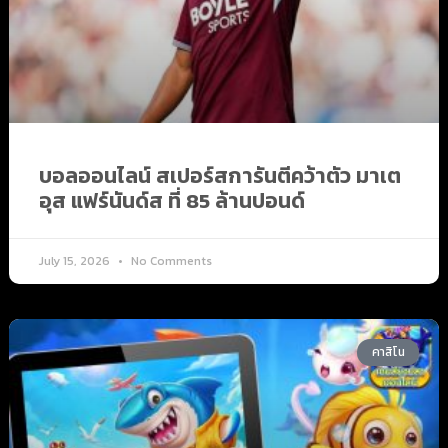
บอลออนไลน์ สเปอร์สการันตีคว้าตัว มาเต
อุส แฟร์นันด์ส ที่ 85 ล้านปอนด์
July 15, 2026
No Comments
คาสิโน