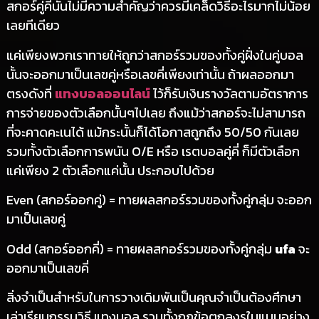
สกอร์คู่คี่นั้นไม่มีความสำคัญว่าควรมีเคล็ดวิธีอะไรมากไม่น้อย
เลยทีเดียว
แค่เพียงพวกเราทายให้ถูกว่าสกอร์รวมของทั้งคู่ฝั่งในคู่บอล
นั้นจะออกมาเป็นเลขคู่หรือเลขคี่เพียงเท่านั้น ถ้าผลออกมา
ตรงดังที่
แทงบอลออนไลน์
ไว้ก็รับเงินรางวัลตามอัตราการ
การจ่ายของตัวเลือกนั้นๆไปเลย ถึงแม้ว่าสกอร์จะไม่สามารถ
ที่จะคาดคะเนได้ แม้กระนั้นก็ได้โอกาสถูกถึง 50/50 กันเลย
รวมทั้งตัวเลือกการพนัน O/E หรือ เรตบอลคู่คี่ ก็มีตัวเลือก
แค่เพียง 2 ตัวเลือกแค่นั้น ประกอบไปด้วย
Even (สกอร์ออกคู่) = ทายผลสกอร์รวมของทั้งคู่กลุ่ม จะออก
มาเป็นเลขคู่
Odd (สกอร์ออกคี่) = ทายผลสกอร์รวมของทั้งคู่กลุ่ม
ufa
จะ
ออกมาเป็นเลขคี่
สิ่งจำเป็นสำหรับในการวางเดิมพันเป็นคุณจำเป็นต้องศึกษา
เล่าเรียนกรรมวิธี แทงบอล รวมทั้งกฎข้อตกลงรในแบบอย่าง