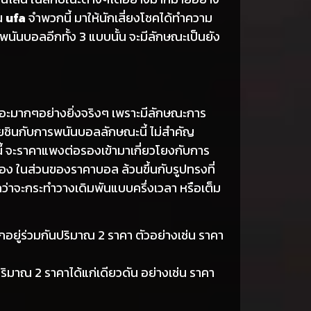
น
ufa
จำพวกนี้ มาให้นักเสี่ยงโชคได้ทำความ
พนันบอลอีกทั้ง 3 แบบนั้น จะมีลักษณะเป็นยัง
เยอะมากๆอย่างยิ่งจริงๆ เพราะมีลักษณะการ
เคยชินกับการพนันบอลลักษณะนี้ ไม่สำคัญ
้ จะราคาแพงต่อรองเข้ามาเกี่ยวโยงกับการ
รอง ในส่วนของราคาบอล ล้วนขึ้นกับรูปทรงที่
ีกว่าจะกระทำวางเดิมพันแบบครึ่งเวลา หรือเต็ม
ยู่ร่วมกันปริมาณ 2 ราคา ตัวอย่างเช่น ราคา
มาณ 2 ราคาได้แก่เดียวดัน อย่างเช่น ราคา