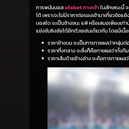
การพนันบอล
ufabet ทางเข้า
ในลักษณะนี้ จ
ได้ เพราะจะไม่มีราคาต่อรองเข้ามาเกี่ยวข้อ
บอลใด จะเป็นข้างชนะ แพ้ หรือเสมอเพียงเท่าน
แข่งขันชิงชัยได้อีกด้วยเช่นเดียวกัน โดยมีเนื้อ
ราคาข้างบน จะเป็นการทายผลว่ากลุ่มต่
ราคากึ่งกลาง จะซึ่งก็คือทายผลว่าทั้งท
ราคาเส้นด้ายข้างล่าง จะคือการทายผลว่