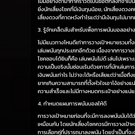
ไม่มีอย่างต่ำมากำคราวดเป็นข้อตกลงที่จำเป็
ยิ่งนักเสี่ยงโชคที่มีเงินทุนน้อย, นักเสี่ยงดวง
เสี่ยงดวงที่คาดหวังกำไรแต่ว่ามีเงินทุนไม่มา
3. รู้จักเคล็ดลับสำหรับเพื่อการพนันบอลอย่า
ไม่มีแนวทางไหนดีเท่าการวางเป้าหมายรวมทั้งก
เล่นพนันทุกประเภทอีกด้วย เนื่องจากการวางเป
โชคชอบได้ยินก็คือ เล่นพนันไม่ดี เล่นไปเพราะเหต
ความเป็นจริงนั้นซ่อนเร้นด้วยการที่นักเล่นก
เงินพนันเท่าไร ไม่ว่าจะได้หรือเสียแต่ว่าเมื่อถึ
ยากเกินความสามารถที่ตั้งหัวใจเอาไง้อย่างแน
ความสำเร็จและไม่มีทางหมดกระเป๋าอย่างแน่แ
4. กำหนดแผนการพนันบอลให้ดี
การวางเป้าหมายก่อนที่จะมีการลงพนันนับได้ว่า
เหมือนกัน โดยนักเสี่ยงโชคควรมีการวางเป้าหม
การเลือกคู่ที่ปรารถนาลงพนัน โดยจำเป็นที่จะต