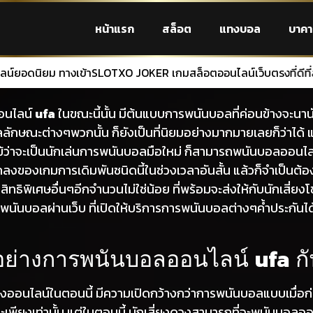
หน้าแรก
สล็อต
แทงบอล
บาคา
้าSLOTXO JOKER เกมสล็อตออนไลน์เว็บตรงที่ดีที่สุด โปรโมชั่นเพียบ
ออนไลน์
ufa
ในขณะนี้นั้น มีต้นแบบการพนันบอลที่ค่อนข้างจะนานัปก
ลลักษณะต่างๆพวกนั้น ก็ยังเป็นที่นิยมอย่างมากมายเลยก็ว่าได
ว่าจะเป็นนักเล่นการพนันบอลมือใหม่ ก็สามารถพนันบอลออนไลน์
้อตกลงของเกมการเดิมพันชนิดนี้ในช่วงเวลาอันสั้น แล้วก็จำเป็
ก็สิทธิพิเศษอื่นๆอีกจำนวนไม่ใช่น้อย ที่พร้อมจะส่งให้กับนักเสี่
พนันบอลผ่านเว็บ ที่เปิดให้บริการการพนันบอลต่างๆค้ำประกันได้
ufa
บอย่างการพนันบอลออนไลน์
กั
ทางออนไลน์ในตอนนี้ มีความเปิดกว้างกว่าการพนันบอลแบบเมื่อก
ชนะเพียงเท่านั้น แต่ในตอนนี้ นักเสี่ยงดวงสามารถที่จะพนันบอ