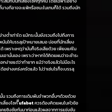
หมาะสมกับนักเสี่ยงโชคทุกคน โดยเฉพาะอย่าง
่ยงที่บางทีอาจจะแพ้หรือชนะในเกมก็ได้ รวมถึงนัก
างต่ำเท่าใด แม้กระนั้นยังรวมถึงไปถึงการ
นันให้บรรลุเป้าหมายเสมอ บ่อยที่นักเสี่ยง
ิได้ เพราะเหตุว่ามันก็จริงเสียด้วย เพียงแค่ใน
เอานั่นเอง เพราะว่าหากได้คิดแผนว่าจะชำระ
ี่บอกง่ายแต่ว่าทำยาก แม้ว่าจริงแล้วไม่มีอะไร
อย่างเคร่งครัดแล้ว ไม่ว่าเช่นไรก็จะบรรลุ
่านั้น รวมถึงการเดิมพันจำพวกอื่นๆด้วยด้วย
กเสี่ยงโชค
ีีufabet
ควรต้องคิดแผนในหัวข้อ
 หากเคยชิงชัยกันมาก่อนแล้วผลจากการแข่งขัน