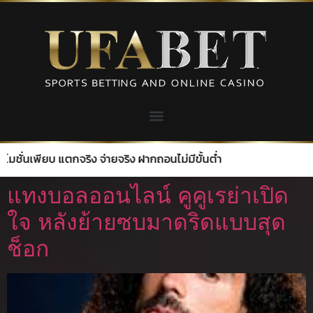
ตกจริง จ่ายจริง ฝากถอนไม่มีขั้นต่ำ
แทงบอลออนไลน์ คูคูเรย่าเปิด
ใจ หลังย้ายซบมาดริดแบบสุด
ช็อก