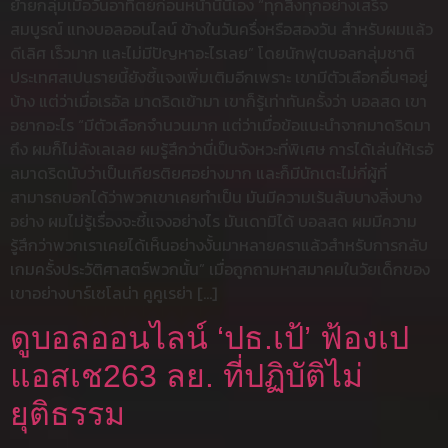
ย้ายกลุ่มเมื่อวันอาทิตย์ก่อนหน้านี้นี่เอง “ทุกสิ่งทุกอย่างเสร็จ
สมบูรณ์ แทงบอลออนไลน์ ข้างในวันครึ่งหรือสองวัน สำหรับผมแล้ว
ดีเลิศ เร็วมาก และไม่มีปัญหาอะไรเลย” โดยนักฟุตบอลกลุ่มชาติ
ประเทศสเปนรายนี้ยังชี้แจงเพิ่มเติมอีกเพราะ เขามีตัวเลือกอื่นๆอยู่
บ้าง แต่ว่าเมื่อเรอัล มาดริดเข้ามา เขาก็รู้เท่าทันครั้งว่า บอลสด เขา
อยากอะไร “มีตัวเลือกจำนวนมาก แต่ว่าเมื่อข้อแนะนำจากมาดริดมา
ถึง ผมก็ไม่ลังเลเลย ผมรู้สึกว่านี่เป็นจังหวะที่พิเศษ การได้เล่นให้เรอั
ลมาดริดนับว่าเป็นเกียรติยศอย่างมาก และก็มีนักเตะไม่กี่ผู้ที่
สามารถบอกได้ว่าพวกเขาเคยทำเป็น มันมีความเร้นลับบางสิ่งบาง
อย่าง ผมไม่รู้เรื่องจะชี้แจงอย่างไร มันเดามิได้ บอลสด ผมมีความ
รู้สึกว่าพวกเราเคยได้เห็นอย่างงั้นมาหลายคราแล้วสำหรับการกลับ
เกมครั้งประวัติศาสตร์พวกนั้น” เมื่อถูกถามหาสมาคมในวัยเด็กของ
เขาอย่างบาร์เซโลน่า คูคูเรย่า […]
ดูบอลออนไลน์ ‘ปธ.เป้’ ฟ้องเป
แอสเช263 ลย. ที่ปฏิบัติไม่
ยุติธรรม