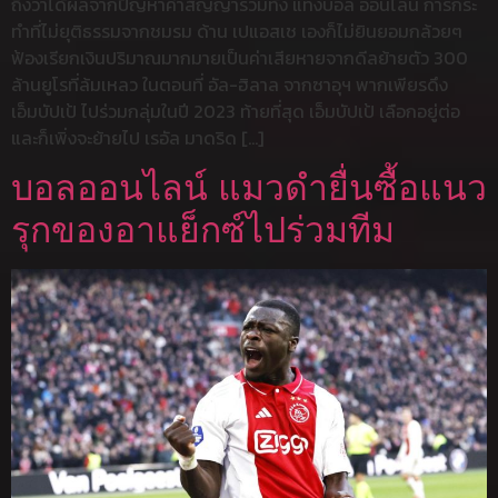
ถึงว่าได้ผลจากปัญหาคำสัญญารวมทั้ง แทงบอล ออนไลน์ การกระ
ทำที่ไม่ยุติธรรมจากชมรม ด้าน เปแอสเช เองก็ไม่ยินยอมกล้วยๆ
ฟ้องเรียกเงินปริมาณมากมายเป็นค่าเสียหายจากดีลย้ายตัว 300
ล้านยูโรที่ล้มเหลว ในตอนที่ อัล-ฮิลาล จากซาอุฯ พากเพียรดึง
เอ็มบัปเป้ ไปร่วมกลุ่มในปี 2023 ท้ายที่สุด เอ็มบัปเป้ เลือกอยู่ต่อ
และก็เพิ่งจะย้ายไป เรอัล มาดริด […]
บอลออนไลน์ แมวดำยื่นซื้อแนว
รุกของอาแย็กซ์ไปร่วมทีม