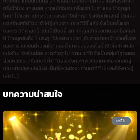
กดัทช์ใน แชมป์เปี้ยนส์ ลีก พีเอสวี เล่นในบ้านตามสามสกอร์ตั้งแต่
ครึ่งชั่วโมง แทงบอล หากแม้ก่อนจบครึ่งแรก โนอา แลง ฆ่าจุดลูก
โทษตีไข่แตก แม้กระนั้นช่วงหลัง “ปืนใหญ่” รัวเพิ่มเติมอีกสี่ เว้นเสีย
แต่สร้างสถิติไม่น่าจำให้ผู้แทนจาก เอเรดีวีซี่ แล้ว ยังเป็นครั้งแรก
ของประวัติศาสตร์ แชมป์เปี้ยนส์ ลีก ที่กลุ่มเจ้าของบ้านรอบน็อคเอา
ท์ โดนบุกยิงถึง 7 ประตู “ใช่เลย ผมปวด, อับอายขายหน้า รวมทั้งผล
ของการแข่งขันน่าฉงนใจ” บอสซ์ แทงบอลออนไลน์ เปิดใจข้างหลัง
แข่งขัน: “อาร์เซน่อล ขาดตัวรุกไป 4 คน แต่ว่ายังเป็นกลุ่มที่สุดยอด
ส่วนพวกเรามีคืนที่ตกต่ำ” “มีสองจังหวะที่พวกเราบางทีอาจกลับสู่
เกม แทงบอล ufa350 เป็นจังหวะยิงชนคานนาทีที่ 15 และก็จังหวะผู้
เล่น […]
บทความน่าสนใจ
คาสิโน