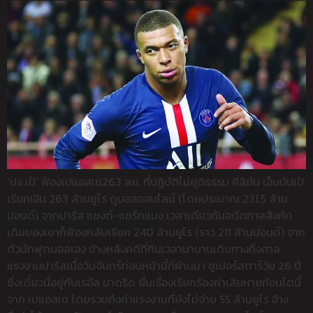
‘ปธ.เป้’ ฟ้องเปแอสเช263 ลย. ที่ปฏิบัติไม่ยุติธรรม คีลิยัน เอ็มบัปเป้
เรียกเงิน 263 ล้านยูโร ดูบอลออนไลน์ (โดยประมาณ 231.5 ล้าน
ปอนด์) จากปารีส แซงต์-แชร์กแมง เวลาเดียวกันอดีตกาลสังกัด
เดิมของเขาก็ฟ้องกลับเรียก 240 ล้านยูโร (ราว 211 ล้านปอนด์) จาก
ตัวนักฟุตบอลเอง ข้างหลังคดีที่กินเวลามานานเดินทางถึงศาล
แรงงานปารีสเมื่อวันจันทร์ก่อนหน้านี้ที่ผ่านมา ซูเปอร์สตาร์วัย 26 ปี
ซึ่งเดี๋ยวนี้อยู่กับเรอัล มาดริด ยื่นเรื่องเรียกร้องค่าเสียหายก้อนโตนี้
จาก เปแอสเช โดยรวมถึงค่าแรงงานที่ยังไม่จ่าย 55 ล้านยูโร อ้าง