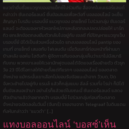
แมวดำยื่นซื้อแนวรุกของอาแย็กซ์ไปร่วมทีม สื่อจากในเนเธอร์แลนด์
กล่าวว่า ซันเดอร์แลนด์ ยื่นข้อเสนอเพื่อหวังที่ บอลออนไลน์ จะเซ็น
สัญญา ไบรอัน บรอบบี้ย์ แนวรุกของ อาแย็กซ์ ไปร่วมกลุ่ม ซันเดอร์
แลนด์ จะต้องมองหาหัวหอกใหม่ภายหลังตกลงปลดปล่อยให้ มาร์ก
กิว ยกเลิกข้อตกลงยืมตัวกลับไปอยู่กับ เชลซี ที่มีปัญหาแนวรุกเจ็บ
บรอบบี้ย์ มิได้เป็นส่วนหนึ่งส่วนใด แทงบอลออนไลน์ pantip ของ
เกมที่ อาแย็กซ์ เสมอกับ โฟเลนดัม เมื่อวันเสาร์ก่อนหน้าที่ผ่านมา
ข้างหลัง ยอห์น ไฮติงก้า ผู้จัดการทีมของกลุ่มเห็นว่าเขาไม่มีสมาธิ
กับเกม พวกเขาเลยให้เวลานักฟุตบอลได้จัดแจงเรื่องย้ายตัว ตัวรุก
วัย 23 ปีได้โอกาสให้ย้ายตั้งแต่ทีแรกๆ บอลออนไลน์ ของตลาด
จำหน่าย แม้กระนั้นเขาเลือกไม่ยอมรับข้อแนะนำจาก วัวบด, ปัด
จังหวะย้ายไปอยู่กับ แรนส์ แล้วก็กลุ่มแบบ ลีลล์ รวมทั้ง โรม่า ก็มิได้
ยื่นข้อเสนอเข้ามา อย่างไรก็แล้วแต่ในขณะนี้ ซันเดอร์แลนด์ แสดง
ตัวเข้ามาแล้วว่าอยากคว้า บรอบบี้ย์ ไปร่วมกลุ่มก่อนที่จะตลาด
จำหน่ายจะปิดลงในวันนี้ (จันทร์) รายงานจาก Telegraaf ในดินแดน
กังหันกล่าวว่า “แมวดำ” […]
แทงบอลออนไลน์ ‘บอสซ์’เห็น