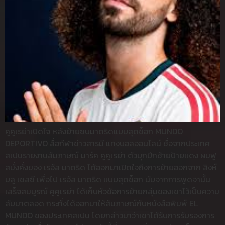
คูคูเรย่าเปิดใจ หลังย้ายซบมาดริดแบบสุดช็อก MUNDO
DEPORTIVO สื่อกีฬาข่าวสารมี แทงบอลออนไลน์ ชื่อจากประเทศ
สเปนรายงานสัมภาษณ์ มาร์ค คูคูเรย่า ตัวบุกปีกซ้ายป้ายแดง ผมฟู
สมั่งคั่งของ เรอัล มาดริด ได้ออกมาเปิดใจถึงการย้ายออกจาก สิงห์
บลู เชลซี เพื่อไป เรอัล มาดริด แบบสุดช็อก นับจากการพูดจานั้น
เสร็จสมบูรณ์ คูคูเรย่า ได้เก็บหัวข้อการย้ายกลุ่มของเขาไว้เป็นความ
ลับมาตลอด กระทั่งได้ออกมาให้สัมภาษณ์กับหนังสือพิมพ์ EL
MUNDO ของประเทศสเปน โดยกล่าวมาว่าเขาได้รับการรับรองการ