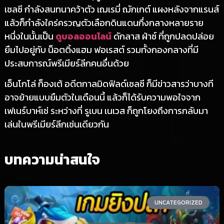
เชลซี กำลังสนทนาคว้าตัว เฌเรมี่ ฌักเกต์ แผงหลังจากแรนส์
แล้วก็กำลังใคร่ครวญตัวเลือกดินแดนกึ่งกลางหลายราย
หนึ่งในนั้นเป็น
ดูบอลออนไลน์
ดักลาส ฝ่าซ์ ที่ถูกปลดปล่อย
ยืมไปอยู่กับ น็อตติ้งแฮม ฟอเรสต์ รวมทั้งกองกลางที่มี
ประสบการณ์พรีเมียร์ลีกคนอื่นด้วย
เอ็นโกโล่ ก็องเต้ อดีตกาลมิดฟิลด์เชลซี ก็มีข่าวสารว่าบางที
อาจย้ายแบบยืมตัวในเดือนนี้ แล้วก็ได้รับความพอใจจาก
เฟเนร์บาห์เช่ ระหว่างที่ รูเบน เนเวส ก็ถูกโยงถึงการกลับมา
เล่นในพรีเมียร์ลีกเช่นเดียวกัน
บทความน่าสนใจ
UNCATEGORIZED