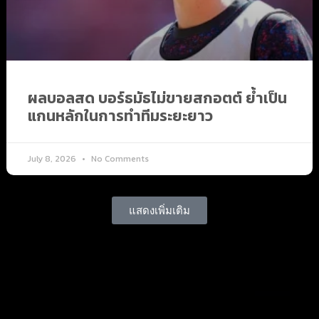
ผลบอลสด บอร์ธมัธไม่ขายสกอตต์ ย้ำเป็น
แกนหลักในการทำทีมระยะยาว
July 8, 2026
No Comments
แสดงเพิ่มเติม