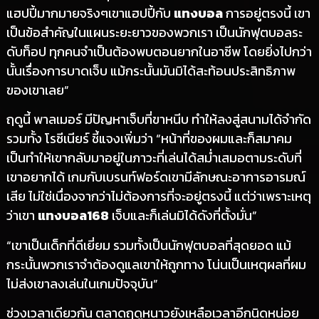
แฮปปี้มากมายจริงๆเขาแฮปปี้กับ
แทงบอล
การอยู่ตรงนี้ เขา
เป็นข้อสำคัญในแผนระยะยาวของพวกเรา เป็นนักฟุตบอลระ
ดับท็อป ทุกคนจำเป็นต้องพบตอนยากในอาชีพ โดยยิ่งไปกว่า
นั้นเรื่องการบาดเจ็บ แม้กระนั้นมันมิได้สะท้อนประสิทธิภาพ
ของเขาเลย”
ฤดูนี้ พาลเมอร์ มีปัญหาเจ็บที่ขาหนีบ ทำให้ลงสู่สนามได้จำกัด
รวมทั้ง โรซีเนียร์ ชี้แจงเพิ่มว่า “หน้าที่ของผมและก็สมาคม
เป็นทำให้เขากลับมาอยู่ในภาวะที่เล่นได้สม่ำเสมอตามระดับที่
เขาอยากได้ เกมกับเบรนท์ฟอร์ดเขามีลักษณะอาการอารมณ์
เสีย ไม่ใช่เนื่องจากว่าไม่ต้องการที่จะอยู่ตรงนี้ แต่ว่าเพราะเหตุ
ว่าเขา
แทงบอล168
เจ็บและก็เล่นมิได้ดังที่ตั้งมั่น”
“เขาเป็นเด็กที่ดีเยี่ยม รวมทั้งเป็นนักฟุตบอลที่สุดยอด แม้
กระนั้นพวกเราจำต้องดูแลเขาให้ถูกทาง โน่นเป็นเหตุผลที่ผม
ไม่ส่งเขาลงเล่นในเกมปัจจุบัน”
ช่วงเวลาเดียวกัน ตลาดฤดูหนาวยังเหลือเวลาอีกนิดหน่อย