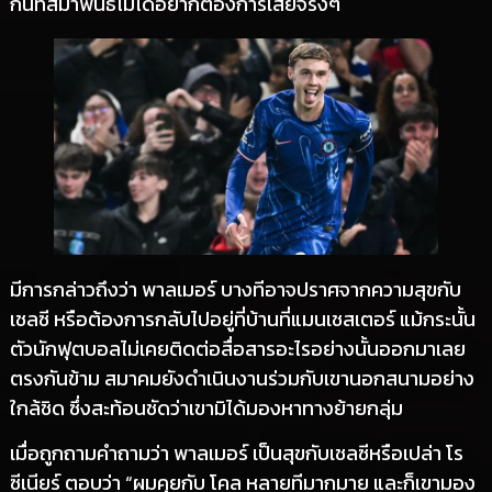
กันที่สมาพันธ์ไม่ได้อยากต้องการเสียจริงๆ
มีการกล่าวถึงว่า พาลเมอร์ บางทีอาจปราศจากความสุขกับ
เชลซี หรือต้องการกลับไปอยู่ที่บ้านที่แมนเชสเตอร์ แม้กระนั้น
ตัวนักฟุตบอลไม่เคยติดต่อสื่อสารอะไรอย่างนั้นออกมาเลย
ตรงกันข้าม สมาคมยังดำเนินงานร่วมกับเขานอกสนามอย่าง
ใกล้ชิด ซึ่งสะท้อนชัดว่าเขามิได้มองหาทางย้ายกลุ่ม
เมื่อถูกถามคำถามว่า พาลเมอร์ เป็นสุขกับเชลซีหรือเปล่า โร
ซีเนียร์ ตอบว่า “ผมคุยกับ โคล หลายทีมากมาย และก็เขามอง