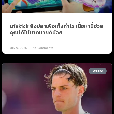
ufakick ยิงปลาเพื่อเก็งกำไร เนื้อหานี้ช่วย
คุณได้ไม่มากมายก็น้อย
July 9, 2026
No Comments
ฟุตบอล