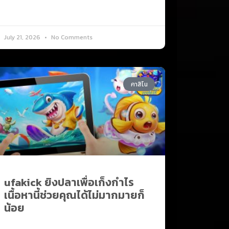
July 21, 2026
No Comments
คาสิโน
ufakick ยิงปลาเพื่อเก็งกำไร
เนื้อหานี้ช่วยคุณได้ไม่มากมายก็
น้อย