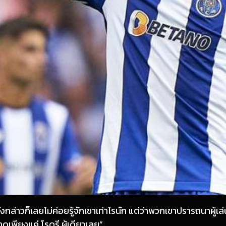
ังกล่าวก็เลยไม่ค่อยรู้จักเขาเท่าไรนัก แต่ว่าพวกเขาปรารถนาผู
ขาดเพียงแค่ โรดรี ผู้เดียวเลย”