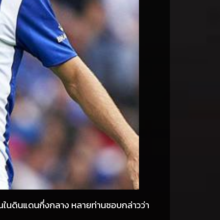
้เล่นในดินแดนกึ่งกลาง หลายท่านชอบกล่าวว่า