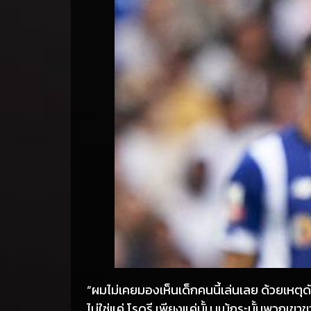
“ผมไม่เคยมองเห็นเด็กคนนี้เล่นเลย ด้วยเหตุด
ไม่ใช่แค่ โรดรี เพียงแค่นั้น แม้กระนั้นพวกเขา