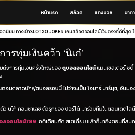
หน้าแรก
สล็อต
แทงบอล
บาคา
SLOTXO JOKER เกมสล็อตออนไลน์เว็บตรงที่ดีที่สุด โปรโมชั่นเพียบ แต
ารทุ่มเงินคว้า ‘นิเก๋’
ถามถึงการทุ่มเงินครั้งใหญ่ของ
ดูบอลออนไลน์
แมนเชสเตอร์ ซิตี้ 
าย
นตอนตลาดนักฟุตบอลรอบนี้ ไม่ว่าจะเป็น โอมาร์ มาร์มุช, อับมองวั
ว้าตัว นิโก้ กอนซาเลซ ตัวรุกของ ปอร์โต้ มาร่วมทีมในตอนเดดไล
อลออนไลน์789
เอติเตียนฮัด สเตเดี้ยม แล้วก็มาถึงตอนที่สม