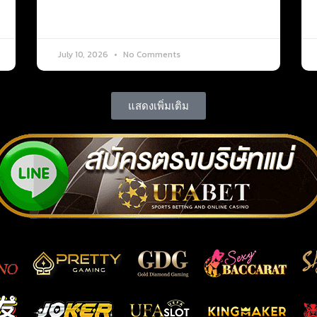
July 10, 2026
No Comments
แสดงเพิ่มเติม